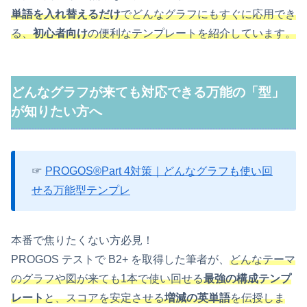
単語を入れ替えるだけ
でどんなグラフにもすぐに応用でき
る、
初心者向け
の便利なテンプレートを紹介しています。
どんなグラフが来ても対応できる万能の「型」
が知りたい方へ
☞
PROGOS®Part 4対策｜どんなグラフも使い回
せる万能型テンプレ
本番で焦りたくない方必見！
PROGOS テストで B2+ を取得した筆者が、
どんなテーマ
のグラフや図が来ても1本で使い回せる
最強の構成テンプ
レート
と、スコアを安定させる
増減の英単語
を伝授しま