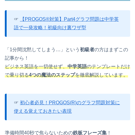
☞
【PROGOS®対策】Part4グラフ問題は中学英
語で一発攻略！初級向け裏ワザ型
「1分間沈黙してしまう…」という
初級者
の方はまずこの
記事から！
ビジネス英語を一切使せず、
中学英語
のテンプレートだけ
で乗り切る
4つの魔法のステップ
を徹底解説しています。
☞
初心者必見！PROGOS(R)のグラフ問題対策に
使える覚えておきたい表現
準備時間40秒で焦らないための
鉄板フレーズ集
！