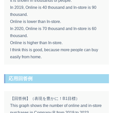
It is shown in thousands of people.
In 2019, Online is 40 thousand and In‑store is 90
thousand.
Online is lower than In‑store.
In 2020, Online is 70 thousand and In‑store is 60
thousand.
Online is higher than In‑store.
I think this is good, because more people can buy
easily from home.
応用回答例
【回答例】（表現を豊かに！B1目標）
This graph shows the number of online and in‑store
purchases in Company R from 2019 to 2023.