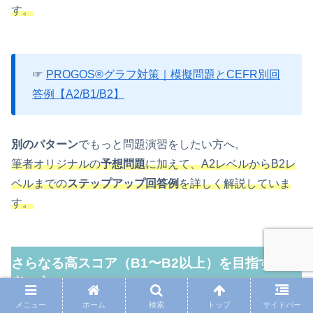
す。
☞
PROGOS®グラフ対策｜模擬問題とCEFR別回
答例【A2/B1/B2】
別のパターン
でもっと問題演習をしたい方へ。
筆者オリジナルの
予想問題
に加えて、A2レベルからB2レ
ベルまでの
ステップアップ回答例
を詳しく解説していま
す。
さらなる高スコア（B1〜B2以上）を目指す中級
者の方へ
メニュー
ホーム
検索
トップ
サイドバー