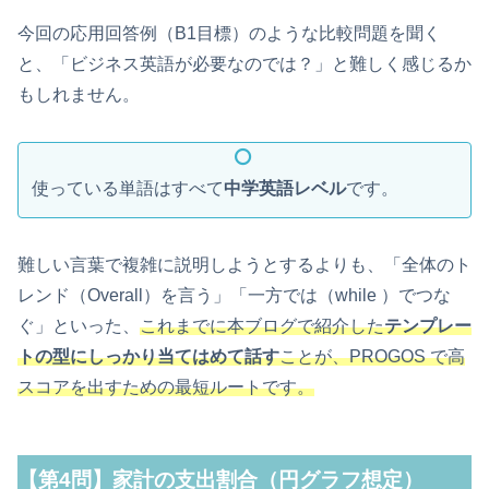
今回の応用回答例（B1目標）のような比較問題を聞く
と、「ビジネス英語が必要なのでは？」と難しく感じるか
もしれません。
使っている単語はすべて
中学英語レベル
です。
難しい言葉で複雑に説明しようとするよりも、「全体のト
レンド（Overall）を言う」「一方では（while ）でつな
ぐ」といった、
これまでに本ブログで紹介した
テンプレー
トの型にしっかり当てはめて話す
ことが、PROGOS
で高
スコアを出すための最短ルートです。
【第4問】家計の支出割合（円グラフ想定）