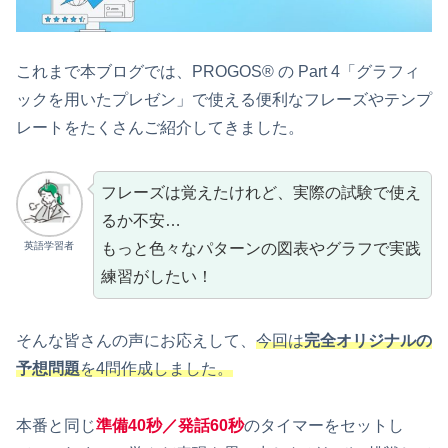
これまで本ブログでは、PROGOS® の Part 4「グラフィ
ックを用いたプレゼン」で使える便利なフレーズやテンプ
レートをたくさんご紹介してきました。
フレーズは覚えたけれど、実際の試験で使え
るか不安…
もっと色々なパターンの図表やグラフで実践
英語学習者
練習がしたい！
そんな皆さんの声にお応えして、
今回は
完全オリジナルの
予想問題
を4問作成しました。
本番と同じ
準備40秒／発話60秒
のタイマーをセットし