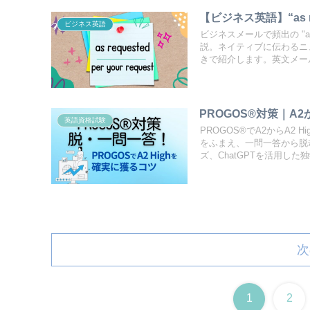
【ビジネス英語】“as req
ビジネス英語
ビジネスメールで頻出の "as r
説。ネイティブに伝わるニ
きで紹介します。英文メー
PROGOS®対策｜A2
英語資格試験
PROGOS®でA2からA2
をふまえ、一問一答から脱
ズ、ChatGPTを活用し
次
1
2