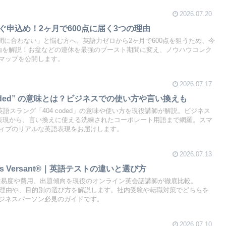
2026.07.20
すぐ申込め！2ヶ月で600点に届く3つの理由
が間に合わない」と悩む方へ。英語力ゼロから2ヶ月で600点を狙うため、今
由を解説！お盆などの連休を最強のブースト期間に変え、ノウハウコレク
マップを公開します。
2026.07.17
coded” の意味とは？ビジネスでの使い方や言い換えも
英語スラング「404 coded」の意味や使い方を現役講師が解説。ビジネス
喩表現から、言い換えに使える洗練されたコーポレート用語まで網羅。スマ
ィブのリアルな英語表現をお届けします。
2026.07.13
vs Versant®｜英語テストの違いと選び方
nt®の難易度や費用、出題傾向を現役のオンライン英会話講師が徹底比較。
する理由や、目的別の選び方を解説します。社内受験や転職対策でどちらを
ジネスパーソン必見のガイドです。
2026.07.10