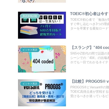
TOEIC®初心者は今
英語資格試験
TOEIC®初心者で「勉強
すぐ申し込むべき3つの理
ターを卒業する最短ロード
【スラング】”404 
ビジネス英語
SNSやZ世代の間で話題の
シーンでの「404」の比
ホでも一目でわかるネイテ
【比較】PROGOS® 
ビジネス英語
PROGOS®とVersa
TOEIC高得点者が苦戦
受けるべきか迷っているビ