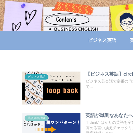
ビジネス英語
【ビジネス英語】circle b
ビジネス英語
ビジネス英会話で定番の "cir
で...
英語が単調なあなたへ！”I
英語資格試験
"I think" ばかりの
高める言い換えチェックリ