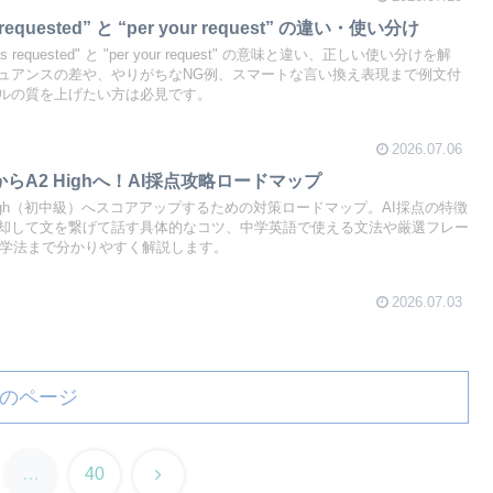
uested” と “per your request” の違い・使い分け
equested" と "per your request" の意味と違い、正しい使い分けを解
ュアンスの差や、やりがちなNG例、スマートな言い換え表現まで例文付
ルの質を上げたい方は必見です。
2026.07.06
からA2 Highへ！AI採点攻略ロードマップ
 High（初中級）へスコアアップするための対策ロードマップ。AI採点の特徴
却して文を繋げて話す具体的なコツ、中学英語で使える文法や厳選フレー
た独学法まで分かりやすく解説します。
2026.07.03
のページ
次
…
40