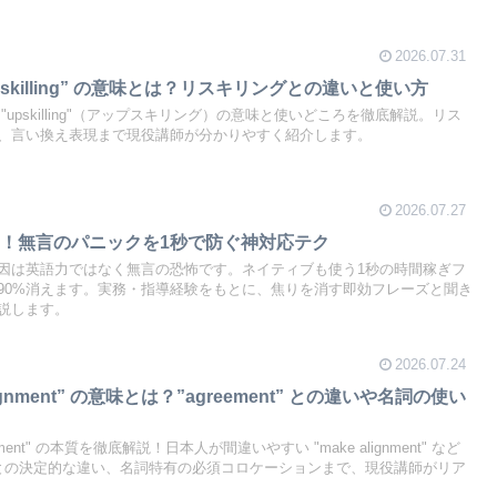
2026.07.31
skilling” の意味とは？リスキリングとの違いと使い方
upskilling"（アップスキリング）の意味と使いどころを徹底解説。リス
、言い換え表現まで現役講師が分かりやすく紹介します。
2026.07.27
！無言のパニックを1秒で防ぐ神対応テク
因は英語力ではなく無言の恐怖です。ネイティブも使う1秒の時間稼ぎフ
90%消えます。実務・指導経験をもとに、焦りを消す即効フレーズと聞き
説します。
2026.07.24
nment” の意味とは？”agreement” との違いや名詞の使い
ment" の本質を徹底解説！日本人が間違いやすい "make alignment" など
ent" との決定的な違い、名詞特有の必須コロケーションまで、現役講師がリア