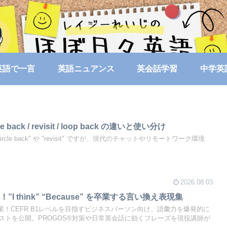
英語で一言
英語ニュアンス
英会話学習
中学英
ack / revisit / loop back の違いと使い分け
cle back" や "revisit" ですが、現代のチャットやリモートワーク環境
2026.08.03
 think” “Because” を卒業する言い換え表現集
英語を卒業！CEFR B1レベルを目指すビジネスパーソン向け、語彙力を爆発的に
ストを公開。PROGOS®対策や日常英会話に効くフレーズを現役講師が