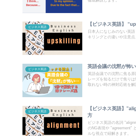
徹底解説します。
【ビジネス英語】 “up
ビジネス英語
日本人になじみのない英語 "
キリングとの違いや注意点
英語会議の沈黙が怖い
ビジネス英語
英語会議での沈黙に焦る原
レーズを知るだけで焦りは
取れない時の神対応術を解
【ビジネス英語】”alig
ビジネス英語
方
ビジネス英語の名詞 "align
のNG表現や "agreem
ルな視点で紐解きます。