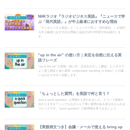
NHKラジオ『ラジオビジネス英語』『ニュースで学
ビジネス英語
ぶ「現代英語」』が中上級者におすすめな理由
『ラジオビジネス英語』と『ニュースで学ぶ「現代英語」』が頭打
ち中上級者におすすめな理由と会話力UPの学習方法を紹介しま
す。
“up in the air” の使い方｜未定を自然に伝える英
ビジネス英語
語フレーズ
"up in the air" の意味・使い方・文法をやさしく解説。ビジネスで
よく使う例文と似た表現（undecided, pending, in limbo）との違
いもわかりやすく比較します。
「ちょっとした質問」を英語で何と言う？
ビジネス英語
Just a quick question. と同僚から言われました。どういう意味か
分かりますか？シンプルながらも丁寧に質問のある旨を伝えられる
フレーズです。"quick question" の使用例を見てみましょう。
【実践例文つき】会議・メールで使える bring up
ビジネス英語