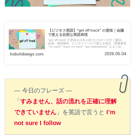
【ビジネス英語】“get off track” の意味｜会議
で使える自然な英語表現
“get off track” の意味を日本人向けにわかりやすく解説。
会議・進捗報告・ビジネスメールで使える例文、関連表現
"on track" "back on track" "get sidetracked" もまとめて
紹介します。
2026.05.04
hobohibieigo.com
― 今日のフレーズ ―
「
すみません、話の流れを正確に理解
できていません
」を英語で言うと
I’m
not sure I follow