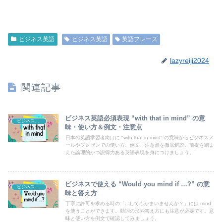
ビジネス英語
ビジネス英語
英語フレーズ
lazyreiji2024
関連記事
ビジネス英語必須表現 “with that in mind” の意
ビジネス英語
味・使い方＆例文・注意点
日本の英語学習者向けに "with that in mind" の意味からビジネスメ
ールやプレゼンでの使い方、例文、注意点を徹底解説。前提を踏ま
えた論理的かつ説得力ある英語表現を身につけましょう。
ビジネスで使える “Would you mind if …?” の意
ビジネス英語
味と答え方
丁寧に許可を求める時の「...してもかまいませんか？」には mind
を使うことができます。動詞の形や答え方にも注意が必要です。意
味と使い方を例文で確認してみましょう。