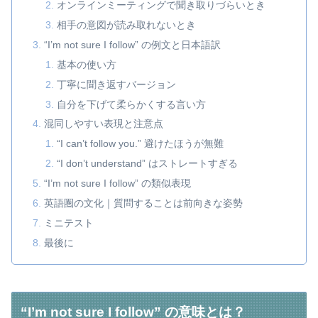
オンラインミーティングで聞き取りづらいとき
相手の意図が読み取れないとき
“I’m not sure I follow” の例文と日本語訳
基本の使い方
丁寧に聞き返すバージョン
自分を下げて柔らかくする言い方
混同しやすい表現と注意点
“I can’t follow you.” 避けたほうが無難
“I don’t understand” はストレートすぎる
“I’m not sure I follow” の類似表現
英語圏の文化｜質問することは前向きな姿勢
ミニテスト
最後に
“I’m not sure I follow” の意味とは？