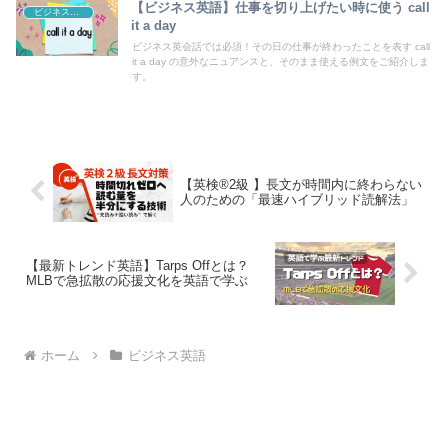
【ビジネス英語】仕事を切り上げたい時に使う call
ビジネス英語
it a day
ビジネス英会話では必須！その日の仕事が終わったことを表す call
it a day の意外なニュアンスと、そのまま使える例文をご紹介しま
す。
【英検®2級 】長文が時間内に終わらない
人のための「最速ハイブリッド読解法」
【最新トレンド英語】Tarps Offとは？
MLBで急拡散の応援文化を英語で学ぶ
ホーム
ビジネス英語