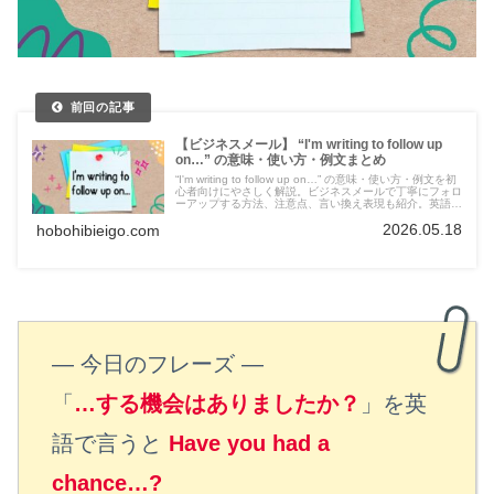
【ビジネスメール】 “I'm writing to follow up
on…” の意味・使い方・例文まとめ
“I'm writing to follow up on…” の意味・使い方・例文を初
心者向けにやさしく解説。ビジネスメールで丁寧にフォロ
ーアップする方法、注意点、言い換え表現も紹介。英語で
の催促メールに自信が持てる内容です。
2026.05.18
hobohibieigo.com
― 今日のフレーズ ―
「
…する機会はありましたか？
」を英
語で言うと
Have you had a
chance…?