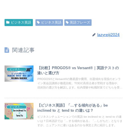
ビジネス英語
ビジネス英語
英語フレーズ
lazyreiji2024
関連記事
【比較】PROGOS® vs Versant®｜英語テストの
ビジネス英語
違いと選び方
PROGOS®とVersant®の難易度や費用、出題傾向を現役のオンラ
イン英会話講師が徹底比較。TOEIC高得点者が苦戦する理由や、
目的別の選び方を解説します。社内受験や転職対策でどちらを受け
るべきか迷っているビジネスパーソン必見のガイドです。
【ビジネス英語】「…する傾向がある」be
ビジネス英語
inclined to と tend to の違いは？
ビジネスシチュエーションでの英語 be inclined to と tend to の違
いは？日本語訳では「…する傾向がある」「…しがちだ」となりま
すが、ニュアンスに違いはあるのかを例文と共に紹介します。