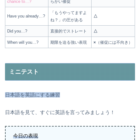
chance to…?
らかい催促
「もうやってますよ
Have you already…?
△
ね？」の圧がある
Did you…?
直接的でストレート
△
When will you…?
期限を迫る強い表現
×
（催促には不向き）
ミニテスト
日本語を英語にする練習
日本語を見て、すぐに英語を言ってみましょう！
今日の表現