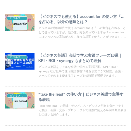
【ビジネスでも使える】account for の使い方「…
ビジネス英語
を占める」以外の意味とは？
ビジネスの数値報告で使う account for は「…の割合を占める」と
して使っていますが、他の使い方を知っていますか？account for
にはいろいろな意味があり、様々な場面で使うことができます。例
文で要チェック！
【ビジネス英語】会話で学ぶ実践フレーズ10選｜
ビジネス英語
KPI・ROI・synergy もまとめて理解
ビジネス英語をリアルな会話で学べる実践記事。KPI・ROI・
synergy など仕事で使う英語表現10選を例文つきで解説。会議・
メールでそのまま使えるフレーズを短時間で習得できます。
“take the lead” の使い方｜ビジネス英語で主導す
ビジネス英語
る表現
"take the lead" の意味・使いどころ・ビジネス例文を分かりやす
く解説。会議・交渉・プロジェクトで自然に使える時制や類似表現
との違いも紹介します。